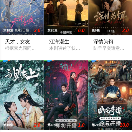
3.0
6.0
2.0
第18集
第28集
第6集
天才，女友
江海潮生
深情为饵
根据素光同同名小说改编。江逾白长大以后，林知夏忽然对他说：
本剧讲述了状元实业家张謇创办大生企业
陆早早突遭意外，
2.0
1.0
10.0
第10集
第18集
第21集已完结