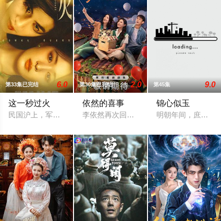
6.0
2.0
9.0
第33集已完结
第30集已完结
第45集
这一秒过火
依然的喜事
锦心似玉
民国沪上，军阀幼子慕容清峄（张凌赫 饰）因被抱错而受尽养父
李依然再次回到乐沧这座西南小城，八年隔
明朝年间，庶女罗