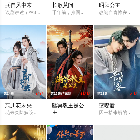
兵自风中来
长歌莫问
昭阳公主
该剧讲述了在396旅与陆军步兵学院联合举办的小型军事演习中
千年前，雍国泥塑世家楚门因进贡的“十二
改编自青帷在晋江
6.0
10.0
7.0
第24集
第15集已完结
第11集
忘川花未央
幽冥教主是公
蓝嘴唇
主
花未央除妖唤醒簪中战神百里忘川元神，二人共感相连，一同寻
因一樁未解的凶殺
乙亥年秋，云州骤起幽冥教，教主独孤晴