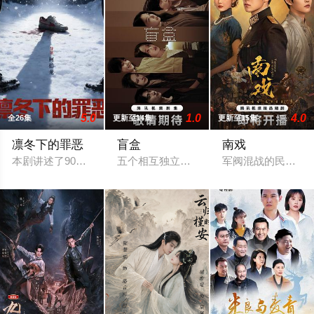
5.0
1.0
4.0
全26集
更新至14集
更新至15集
凛冬下的罪恶
盲盒
南戏
本剧讲述了90年代末，怒河市刑侦支队在无普及监控、无DNA
五个相互独立，又彼此呼应的故事——用一
军阀混战的民国奉