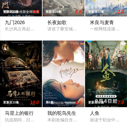
4.0
6.0
2.0
更新至21集
更新至24集
更新至17集
九门2026
长夜如歌
米良与麦青
长沙风云再起之时，张启山（陈伟霆 饰）与吴老狗（曾舜晞 饰
讲述了黎安城大郡主棠溪槿与烈云峥之间
一根网线连接了中
10.0
9.0
7.0
更新至10集
第6集
更新至12集
马背上的银行
我的鸵鸟先生
人鱼
抗战期间，日伪政府强行推广、使用由“中国准备银行”发行的伪
本剧改编自含胭的同名小说，讲述了邻家女
就读于职业中学培