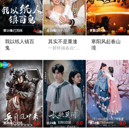
4.0
8.0
10.0
第10集已完结
全16集
更新至14集
我以纸人镇百
其实不是重逢
寒阳风起春山
鬼
境
一群怀揣各自“失意”的年轻人，在沿海小
苏木继承了失踪父亲留下的白事馆，本想低调扎纸维生，却因一
故事发生在远离尘
6.0
6.0
8.0
第36集已完结
全24集
第18集