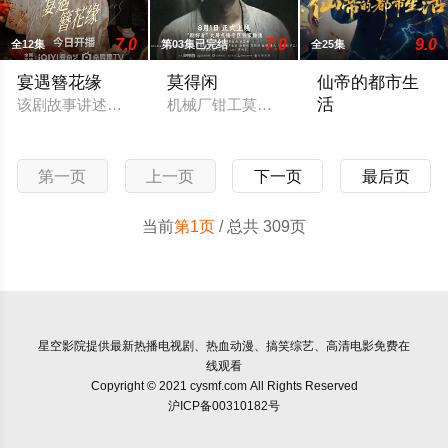
7.0
7.0
9.0
全12集
第03集已完结
全25集
宴遇簪花缘
莫得闲
仙帝的都市生
活
该剧故事讲述了泉州市蟳埔村的幼师许晓雨与“迎风饭店”老板周承
机械厂钳工莫得闲（肖战 饰）拖家带口随
仙帝陆泽渡劫时，
第一页
上一页
下一页
最后页
当前
第1页
/ 总共 309页
星空影院
提供最新热播电视剧、热血动漫、搞笑综艺、高清电影免费在
线观看
Copyright © 2021 cysmf.com All Rights Reserved
沪ICP备00310182号