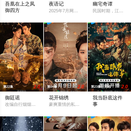
吾凰在上之凤
夜语记
幽宅奇谭
御四方
2025年7月网络剧备案当代 都市 海南越
民国时期，江淮与迅
改编自快看漫画作者嗷小泽的独家连载漫画《吾凰在上》。现代少
2.0
2.0
2.0
第22集
第04集
第23集已完结
御廷谣
花开锦绣
我当卧底这件
事
改编自行烟烟的同名小说。孟廷辉，大平王朝有史以来个以女子
豪爽重情的私盐贩子赵凌虽出身草莽，却
程序员李文刻意接