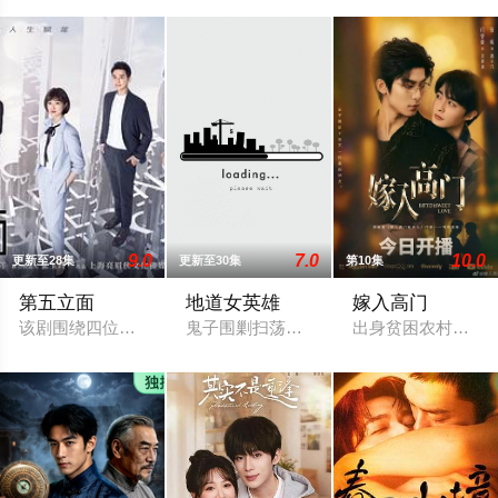
9.0
7.0
10.0
更新至28集
更新至30集
第10集
第五立面
地道女英雄
嫁入高门
该剧围绕四位建筑师展开，讲述了他们在中意合作项目中面对专
鬼子围剿扫荡狼牙山根据地，日军大队长
出身贫困农村的路