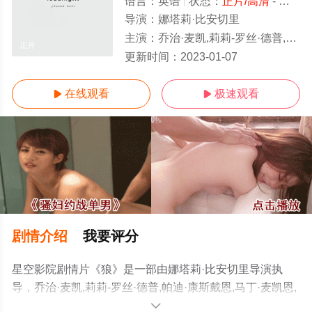
语言：
英语
状态：
正片/高清
- 免费在线观看
导演：
娜塔莉·比安切里
主演：
乔治·麦凯,莉莉-罗丝·德普,帕迪·康斯戴恩,马丁·麦凯恩,泰瑞·诺塔里,费昂·奥谢
正片
更新时间：
2023-01-07
在线观看
极速观看


剧情介绍
我要评分
星空影院剧情片《狼》是一部由娜塔莉·比安切里导演执
导，乔治·麦凯,莉莉-罗丝·德普,帕迪·康斯戴恩,马丁·麦凯恩,
泰瑞·诺塔里,费昂·奥谢等演员精彩演绎的爱尔兰 / 英国电
