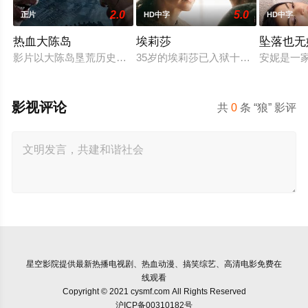
2.0
5.0
正片
HD中字
HD中字
热血大陈岛
埃莉莎
坠落也无
影片以大陈岛垦荒历史为创作底色，在尊重历史真实性的前提下
35岁的埃莉莎已入狱十年，她因杀
安妮是一
影视评论
共
0
条 “狼” 影评
星空影院
提供最新热播电视剧、热血动漫、搞笑综艺、高清电影免费在
线观看
Copyright © 2021 cysmf.com All Rights Reserved
沪ICP备00310182号