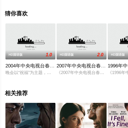
影，手机免费观看高清无删减完整版电影就上星空影视，
更多剧情信息可移步至豆瓣电影、电视猫或剧情网等平台
猜你喜欢
了解。
1.0
2.0
HD国语版
HD国语版
HD国语版
2004年中央电视台春节联欢晚会
2007年中央电视台春节联欢晚会
1996
晚会以“祝福”为主题，并用该主题贯穿所有的节目，邀请文化艺术
《2007年中央电视台春节联欢晚会
《1996
相关推荐