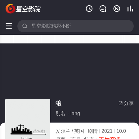






狼
分享

别名：lang
爱尔兰 / 英国
剧情
2021
10.0