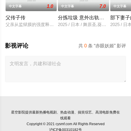
1.0
7.0
中文字幕
中文字幕
中文字幕
父传子传
分拣垃圾 意外出轨性爱
部下妻子
父亲从监狱膜的强度释放，并在六年内回国包含的故事单独jinaede
2025 / 日本 / 舞原圣,葵悠太
2025 /
影视评论
共
0
条 “赤眼妖姬” 影评
星空影院
提供最新热播电视剧、热血动漫、搞笑综艺、高清电影免费在
线观看
Copyright © 2021 cysmf.com All Rights Reserved
沪ICP备00310182号