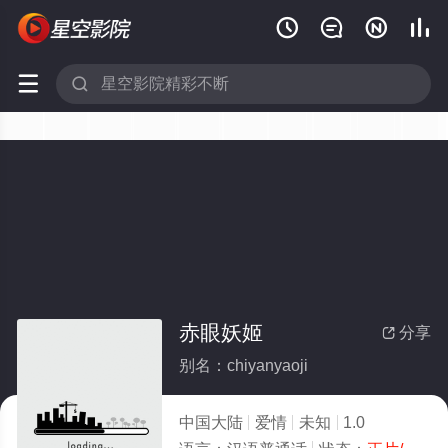






赤眼妖姬
分享

别名：chiyanyaoji
中国大陆
爱情
未知
1.0