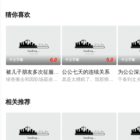
剧情信息可移步至豆瓣电影、电视猫或剧情网等平台了
解。
猜你喜欢
6.0
5.0
中文字幕
中文字幕
中文字幕
被儿子朋友多次征服的人妻
公公七天的连续关系
为公公深
绫香搬去和因职场霸凌而辞职的儿子和也同住。在那里，她结识
真是太糟糕了。我那猥琐的公公竟然
千春到丈
相关推荐