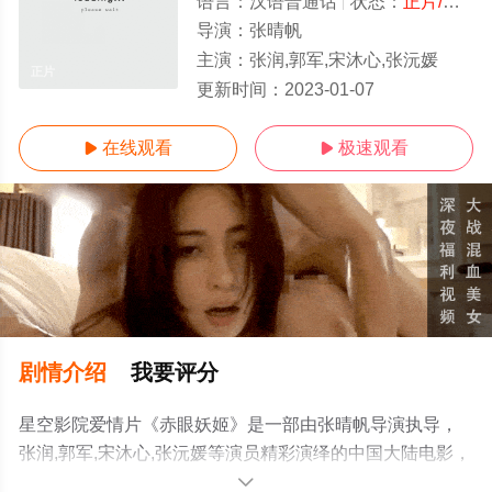
语言：
汉语普通话
状态：
正片/高清
导演：
张晴帆
主演：
张润,郭军,宋沐心,张沅媛
正片
更新时间：
2023-01-07
在线观看
极速观看


剧情介绍
我要评分
星空影院爱情片《赤眼妖姬》是一部由张晴帆导演执导，
张润,郭军,宋沐心,张沅媛等演员精彩演绎的中国大陆电影，
手机免费观看高清无删减完整版电影就上星空影视，更多
