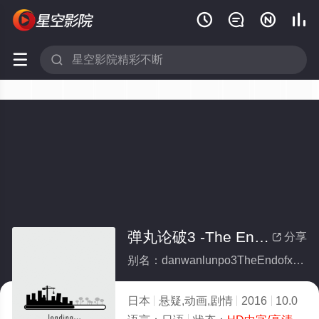






弹丸论破3 -The End of 希望之峰学园- 希望篇
分享

别名：danwanlunpo3TheEndofxiwangzhifengxueyuanxiwangpian
日本
悬疑,动画,剧情
2016
10.0