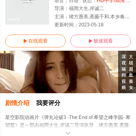
语言：
日语
状态：
HD中字/高清
- 免费在线观看
导演：
福岡大生,岸诚二
主演：
绪方惠美,斋藤千和,本乡奏多,日笠阳子,高山南,花泽香菜
HD中字
更新时间：
2023-05-18
在线观看
极速观看


剧情介绍
我要评分
星空影院动画片《弹丸论破3 -The End of 希望之峰学园- 希
望篇》是一部由福岡大生,岸诚二导演执导，绪方惠美,斋藤
千和,本乡奏多,日笠阳子,高山南,花泽香菜等演员精彩演绎
