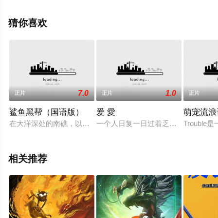
的日本电影，手机免费观看高清无删减完整版电影就上星
空影视，更多剧情信息可移步至豆瓣电影、电视猫或剧情
猜你喜欢
网等平台了解。
7.0
1.0
正片
正片
正片
鲨鱼黑帮（国语版）
爱 愛
萌宠流浪
在大洋深处的南礁，以大白鲨里诺（罗伯特•德•尼罗 Robert De
一个人日复一日过着乏味的生活。他
Troub
相关推荐