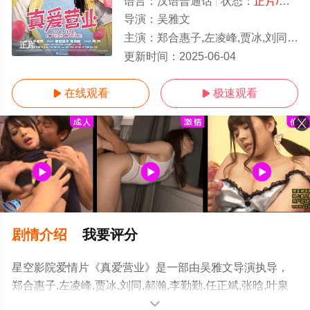
语言：
汉语普通话
状态：
正片/高清
导演：
吴雅文
主演：
郑合惠子,左凌峰,贾冰,刘同,郝瀚,李勤勤,任正斌,张晗,叶泉希,马旭东,张维伊,郭阳,郭亮,刘坤,邓帅,叶浏,尹贝希,常
正片
更新时间：
2025-06-04
在线观看
极速观看


剧情介绍
我要评分
星空影院爱情片《真爱营业》是一部由吴雅文导演执导，
郑合惠子,左凌峰,贾冰,刘同,郝瀚,李勤勤,任正斌,张晗,叶泉
希,马旭东,张维伊,郭阳,郭亮,刘坤,邓帅,叶浏,尹贝希,常诚,尤
