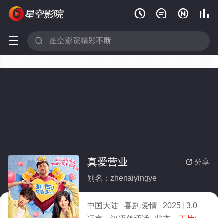






真爱营业
分享

别名：zhenaiyingye
中国大陆
喜剧,爱情
2025
3.0