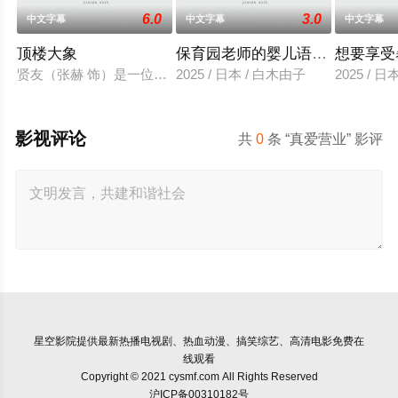
6.0
3.0
中文字幕
中文字幕
中文字幕
顶楼大象
保育园老师的婴儿语让人超兴奋
想要享受
贤友（张赫 饰）是一位小有名气的作家，自从被前女友无故抛
2025 / 日本 / 白木由子
2025 / 
影视评论
共
0
条 “真爱营业” 影评
星空影院
提供最新热播电视剧、热血动漫、搞笑综艺、高清电影免费在
线观看
Copyright © 2021 cysmf.com All Rights Reserved
沪ICP备00310182号