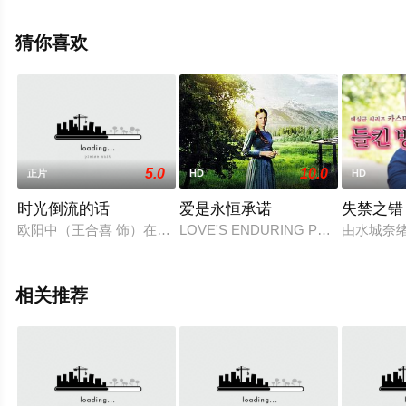
宪超等演员精彩演绎的中国大陆电影，手机免费观看高清
无删减完整版电影就上星空影视，更多剧情信息可移步至
猜你喜欢
豆瓣电影、电视猫或剧情网等平台了解。
5.0
10.0
正片
HD
HD
时光倒流的话
爱是永恒承诺
失禁之错
欧阳中（王合喜 饰）在某个暴雨天去市郊维修街灯时，意外发
LOVE'S ENDURING PROMIS
由水城奈
相关推荐