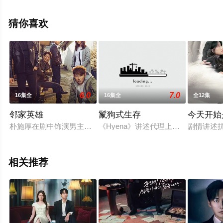
整版电视剧全集就上星空影视，更多剧情信息可移步至豆
瓣电视剧、电视猫或剧情网等平台了解。
猜你喜欢
6.0
7.0
16集全
16集全
全12集
邻家英雄
鬣狗式生存
今天开始
朴施厚在剧中饰演男主角，是一个集正义、勇敢、真挚、有爱于一
《Hyena》讲述代理上流阶层案件
剧情讲述
相关推荐