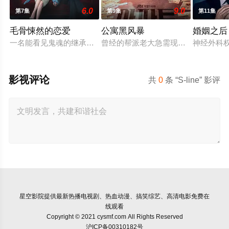
6.0
9.0
第7集
第9集
第11集
毛骨悚然的恋爱
公寓黑风暴
婚姻之后
一名能看见鬼魂的继承人与一名王牌检察官发现只要轻轻一碰，
曾经的帮派老大急需现金，于是和有
神经外科
影视评论
共
0
条 “S-line” 影评
星空影院
提供最新热播电视剧、热血动漫、搞笑综艺、高清电影免费在
线观看
Copyright © 2021 cysmf.com All Rights Reserved
沪ICP备00310182号