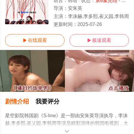
语言：
韩语
状态：
第6集完结
- 免费在线观看
导演：
安朱英
主演：
李洙赫,李多熙,崔乂园,李韩周
1-6全集/大结局
更新时间：
2025-07-26
在线观看
极速观看


剧情介绍
我要评分
星空影院韩国剧《S-line》是一部由安朱英导演执导，李洙
赫,李多熙,崔乂园,李韩周等演员精彩演绎的韩国电视剧，大
结局剧情已揭晓（1-6全集），手机免费观看高清无删减完
