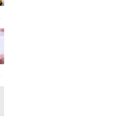
0
开始了舞蹈生涯。朱音为了
电影的念头，在说服主编姚松、老乡韩战、二房东杨小强加入后，
绕“废用身”——因瘫痪等原因已无恢复可能的四肢——的治疗方法，而一步步
0
一人踏上穿越西德克萨斯州的旅程，寻求紧急医疗救助。一路上，
阻力，克服种种困难，组建乐队追求自己的音乐梦想，并走出了困住他的亲情