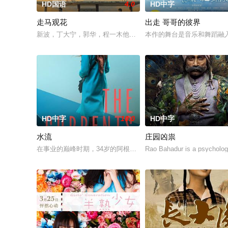
HD国语
4.0
HD中字
走马观花
出走 哥哥的彼界
新波，丁大宁，郭华，程一木他们毕业于同一所大学。他们和很
本作的舞台是音乐和舞蹈融
HD中字
10.0
HD中字
水流
庄园凶祟
在事业的巅峰时期，34岁的阿根廷造型师丽娜在瑞士的一场颁奖
Rao Bahadur is a psychologi