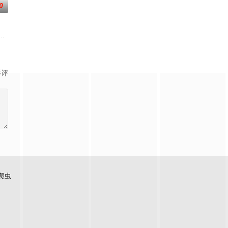
0
老师的故事改编，通过创建
如何面对现实，能改变他的命运的是谁？什么才是生命价值的真谛
便，多为留守老人妇女儿童。退休市文化局干部张乐进心系故土，毅然回村助
影评
爬虫