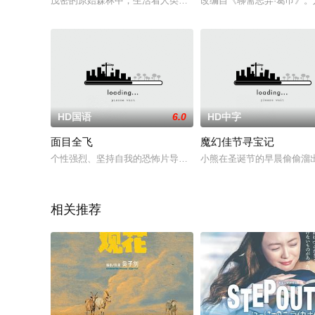
茂密的原始森林中，生活着人类小孩毛克利（尼尔·塞西 Neel Se
改编自《聊斋志异·葛巾》
HD国语
6.0
HD中字
面目全飞
魔幻佳节寻宝记
个性强烈、坚持自我的恐怖片导演秦墨是一个认真严苛的工作狂
小熊在圣诞节的早晨偷偷溜出
相关推荐