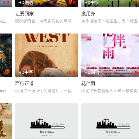
2.0
HD国语
3.0
HD中字
10.
让爱回家
废用身
多年轻人一样，自以为是，敏感错弱，没有被认可的才华。他们来自不
入生活的冲绳。与母亲朱音、妹妹舞一起生活的照屋踊，憧憬舞蹈学校的丽莎，
因机缘巧合，向现实妥协的导演朱达仁萌生拍一部《河南人在北京》
本作描绘了一名医生，因一种围
2.0
HD中字
10.0
HD国语
6.
西行正道
花伴雨
典礼后，被一种突如其来的冲动驱使。回到布宜诺斯艾利斯后，她什
cal drama set against the backdr
经历了一场可怕的遭遇后，一位小镇女子向疏远的哥哥借了钱，独自
讲述了热爱音乐的邱峰冲破重重