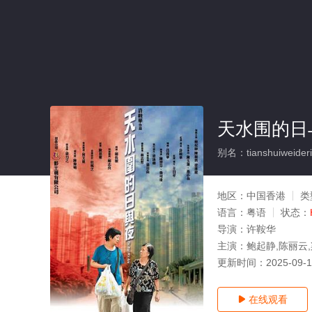
天水围的日
别名：tianshuiweider
地区：
中国香港
类
语言：
粤语
状态：
导演：
许鞍华
主演：
鲍起静,陈丽云
更新时间：
2025-09-
在线观看
