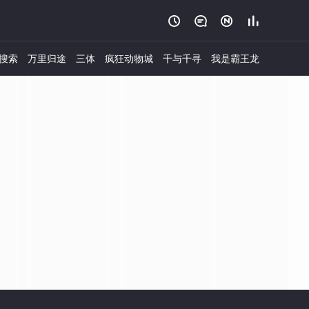




搜索
万里归途
三体
疯狂动物城
千与千寻
我是霸王龙