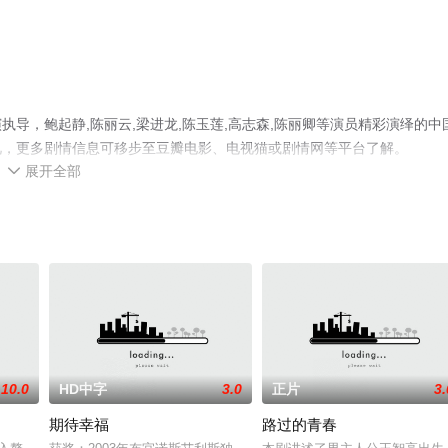
导，鲍起静,陈丽云,梁进龙,陈玉莲,高志森,陈丽卿等演员精彩演绎的中
视，更多剧情信息可移步至豆瓣电影、电视猫或剧情网等平台了解。
展开全部

10.0
HD中字
3.0
正片
3.
期待幸福
路过的青春