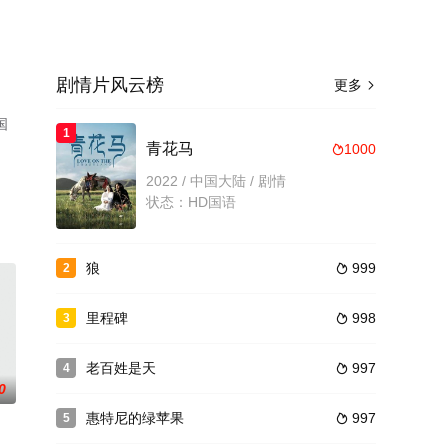
剧情片风云榜
更多

国
1
青花马
1000

2022 / 中国大陆 / 剧情
状态：HD国语
狼
999
2

里程碑
998
3

老百姓是天
997
4

0
惠特尼的绿苹果
997
5
