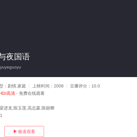
与夜国语
iyuyeguoyu
型：
剧情,家庭
上映时间：
2008
豆瓣评分：
10.0
HD/高清
- 免费在线观看
,梁进龙,陈玉莲,高志森,陈丽卿
11
极速观看
