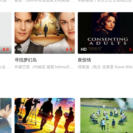
thi 饰）。因某种原因他很小就成为了孤儿，黑豹巴希
。入赘相府数年的常在田,衣冠光鲜地带着随从魏新突然回到了七年未归的故乡鹿
获奖：2003年布宜诺斯艾利斯独立电影节最佳电影
本剧讲述了男主人公王智高出生
8.0
HD
6.0
HD
3.
寻找梦幻岛
夜惊情
，因为影片《三惊半夜》上映后遭遇一片骂声，导致职业生涯陷入危机
去 给他的父母、熊妈妈和熊爸爸找到了一份完美的礼物 结果却与一个邪恶的
作家巴里（约翰尼·德普JohnnyDepp饰）正处于灵感枯竭期他每
理查德（凯文·克莱恩 Kevin Kl