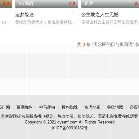
2.0
HD国语
7.0
正片
2.
追梦险途
公主坡之人生无憾
熟虑，只有最单纯的坚定，然而，在这个充满意外的年纪，未来似乎变
》由中共四川省第十一届党代表、第十二届中华慈善奖最具爱心慈善楷模张彦杰
曾经的商界天才，被迫跌落神坛。被那微不足道的成就麻醉过后他该
偏僻山村公主坡四面环山交通不
共
0
条 “天水围的日与夜国语” 
S订阅
百度蜘蛛
神马爬虫
搜狗蜘蛛
奇虎地图
谷歌地图
必应
星空影院
提供最新热播电视剧、热血动漫、搞笑综艺、高清电影免费在线观看
Copyright © 2021 cysmf.com All Rights Reserved
沪ICP备00310182号