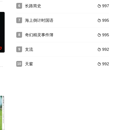
韭村。发现当年的恋人曹
在农村，经过刻苦学习考上大学后在校园里勤工俭学，并与班花苏阳产生的一
长路简史
997
6

海上倒计时国语
995
7

奇幻精灵事件簿
995
8

0
支流
992
9

天窗
992
10

巫婆相交 女巫把他变成
天经过公园的时候，都会看见里面有一帮小孩在嬉戏。他停
ine 饰）和妻子普莉希拉（玛丽·伊丽莎白·马斯特兰托尼奥 Mary Eliza