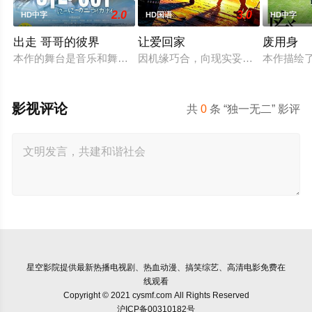
2.0
3.0
HD中字
HD国语
HD中字
出走 哥哥的彼界
让爱回家
废用身
本作的舞台是音乐和舞蹈融入生活的冲绳。与母亲朱音、妹妹舞
因机缘巧合，向现实妥协的导演朱达
本作描绘
影视评论
共
0
条 “独一无二” 影评
星空影院
提供最新热播电视剧、热血动漫、搞笑综艺、高清电影免费在
线观看
Copyright © 2021 cysmf.com All Rights Reserved
沪ICP备00310182号