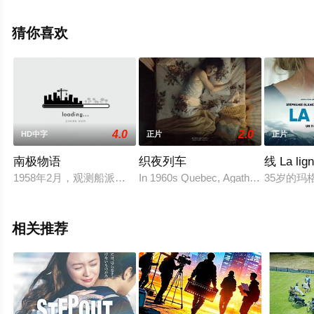
陆电影，手机免费观看高清无删减完整版电影就上星空影
视，更多剧情信息可移步至豆瓣电影、电视猫或剧情网等
猜你喜欢
平台了解。
4.0
2.0
HD中字
正片
正片
南极物语
织夜列车
线 La lig
1958年2月，观测船派飞机接走了南极昭和基地的第一批考察队
In 1960s Quebec, Agathe, an asthmatic 
35岁的
相关推荐