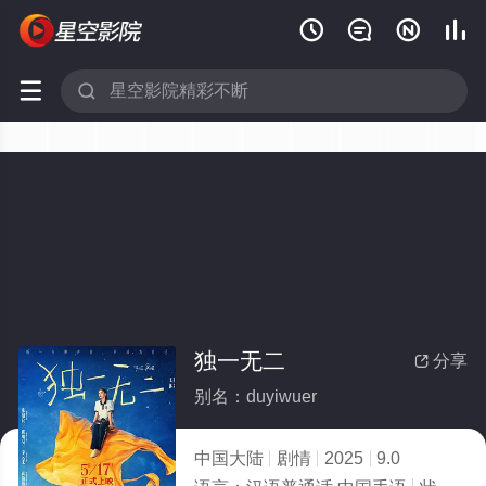






独一无二
分享

别名：duyiwuer
中国大陆
剧情
2025
9.0