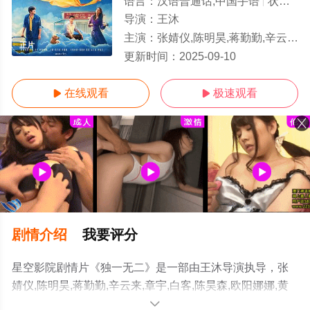
语言：
汉语普通话,中国手语
状态：
导演：
王沐
主演：
张婧仪,陈明昊,蒋勤勤,辛云来,章宇,白客,陈昊森,欧阳娜娜,黄建新,张郁梓,董浩,易立竞,张百乔
正片
更新时间：
2025-09-10
在线观看
极速观看


剧情介绍
我要评分
星空影院剧情片《独一无二》是一部由王沐导演执导，张
婧仪,陈明昊,蒋勤勤,辛云来,章宇,白客,陈昊森,欧阳娜娜,黄
建新,张郁梓,董浩,易立竞,张百乔等演员精彩演绎的中国大
