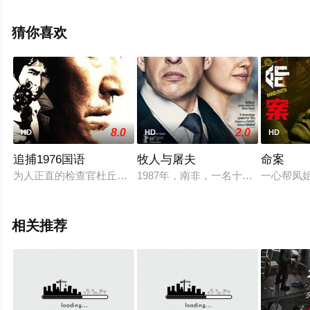
整版电影就上星空影视，更多剧情信息可移步至豆瓣电
影、电视猫或剧情网等平台了解。
猜你喜欢
8.0
2.0
HD
HD
HD
追捕1976国语
牧人与屠夫
命案
为人正直的检查官杜丘（高仓健 饰）被人控告犯有抢劫、强奸
1987年，南非，一名十九岁的少年
一心帮凤
相关推荐