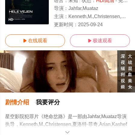
语言：
未知
状态：
HD/高清
- 免费在线观看
导演：
Jahfar,Muataz
主演：
Kenneth,M.,Christensen,夏洛特·菲奇,Arian,Kashef
HD
更新时间：
2025-09-24
在线观看
极速观看


剧情介绍
我要评分
星空影院犯罪片《绝命岔路》是一部由Jahfar,Muataz导演
执导，Kenneth,M.,Christensen,夏洛特·菲奇,Arian,Kashef
等演员精彩演绎的丹麦电影，手机免费观看高清无删减完
