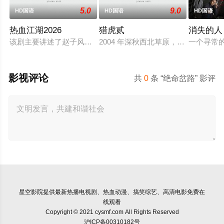
5.0
9.0
HD国语
HD国语
HD国语
热血江湖2026
猎虎贰
消失的人
该剧主要讲述了赵子风从小和爷爷在乡下习武，长大后从乡野来
2004 年深秋西北草原，假交警截
一个寻常
影视评论
共
0
条 “绝命岔路” 影评
星空影院
提供最新热播电视剧、热血动漫、搞笑综艺、高清电影免费在
线观看
Copyright © 2021 cysmf.com All Rights Reserved
沪ICP备00310182号