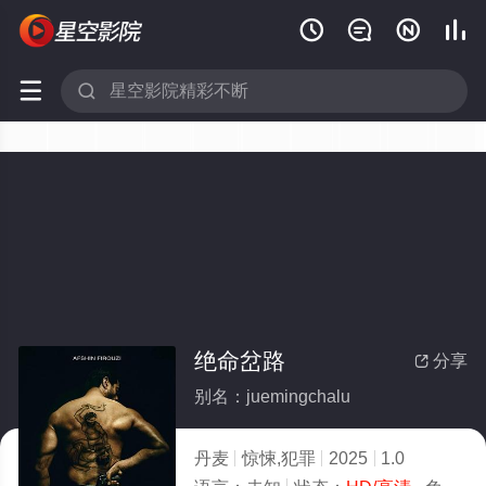






绝命岔路
分享

别名：juemingchalu
丹麦
惊悚,犯罪
2025
1.0