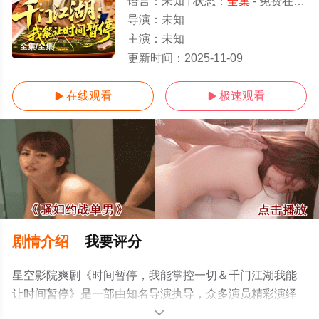
语言：
未知
状态：
全集
- 免费在线观看
导演：
未知
主演：
未知
全集/全集
更新时间：
2025-11-09
在线观看
极速观看


剧情介绍
我要评分
星空影院爽剧《时间暂停，我能掌控一切＆千门江湖我能
让时间暂停》是一部由知名导演执导，众多演员精彩演绎
的中国大陆电视剧，大结局剧情已揭晓（全集），手机免
