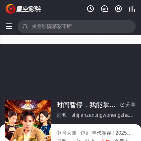






时间暂停，我能掌控一切＆千门江湖我能让时间暂停(全集)
分享

别名：shijianzantingwonengzhangkongyiqieqianmenjianghuwonengrangshijianzanting
中国大陆
短剧,年代穿越
2025
10.0