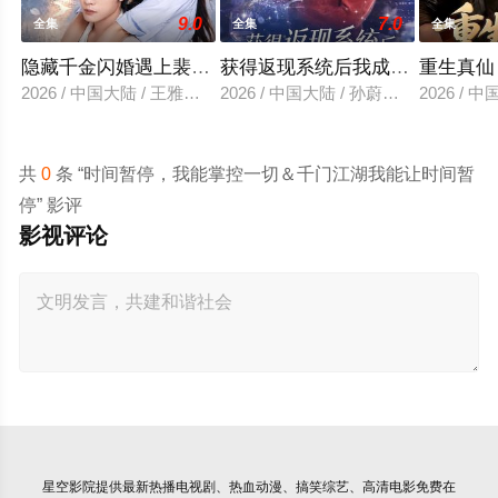
9.0
7.0
全集
全集
全集
隐藏千金闪婚遇上裴先生
获得返现系统后我成了万人迷
重生真仙
2026 / 中国大陆 / 王雅清＆朱城玮
2026 / 中国大陆 / 孙蔚琳＆魏胜奇
2026 /
共
0
条 “时间暂停，我能掌控一切＆千门江湖我能让时间暂
停” 影评
影视评论
星空影院
提供最新热播电视剧、热血动漫、搞笑综艺、高清电影免费在