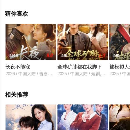
费观看高清无删减完整版电视剧全集就上星空影视，更多
剧情信息可移步至豆瓣电视剧、电视猫或剧情网等平台了
猜你喜欢
解。
9.0
1.0
全61集
全集
全集
长夜不能寐
全球矿脉都在我脚下
被模拟人
2026 / 中国大陆 / 曹嘉乘＆王楚
2025 / 中国大陆 / 短剧,女频恋爱
2025 / 
相关推荐