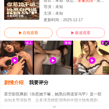
语言：
未知
状态：
全集完结
- 免费在线观看
导演：
未知
主演：
未知
全集完结/全集
更新时间：
2025-12-17
在线观看
极速观看


剧情介绍
我要评分
星空影院爽剧《你惹她干嘛，她黑白两道皆马甲》是一部
由知名导演执导，众多演员精彩演绎的中国大陆电视剧，
大结局剧情已揭晓（全集完结），手机免费观看高清无删
