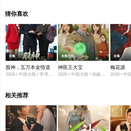
减完整版电视剧全集就上星空影视，更多剧情信息可移步
至豆瓣电视剧、电视猫或剧情网等平台了解。
猜你喜欢
7.0
7.0
全集
全集完结
全集
股神，五万本金悟道
神医王大宝
梅花源
2026 / 中国大陆 / 李泽源&齐惠昭
2026 / 中国大陆 / 张姝婧＆杜宇琪
2026 /
相关推荐