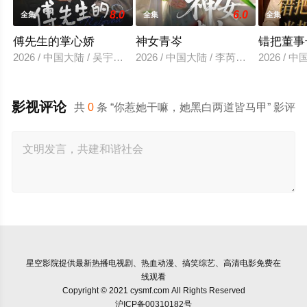
8.0
6.0
全集
全集
全集
傅先生的掌心娇
神女青岑
错把董事
2026 / 中国大陆 / 吴宇航＆郑千亦
2026 / 中国大陆 / 李芮峤＆张媛媛
2026 /
影视评论
共
0
条 “你惹她干嘛，她黑白两道皆马甲” 影评
星空影院
提供最新热播电视剧、热血动漫、搞笑综艺、高清电影免费在
线观看
Copyright © 2021 cysmf.com All Rights Reserved
沪ICP备00310182号