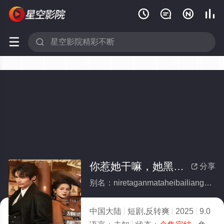






你惹她干嘛，她黑白两道皆马甲(全集)
分享

别名：niretaganmataheibailiangdaojiemajia
中国大陆
短剧,反转爽
2025
9.0