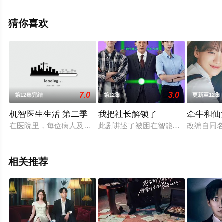
高清无删减完整版电视剧全集就上星空影视，更多剧情信
息可移步至豆瓣电视剧、电视猫或剧情网等平台了解。
猜你喜欢
7.0
3.0
第12集完结
第12集
更新至12集
机智医生生活 第二季
我把社长解锁了
牵牛和仙
在医院里，每位病人及每件事都至关重要，身为医生同时也是平
此剧讲述了被困在智能手机里的社长
改编自同
相关推荐