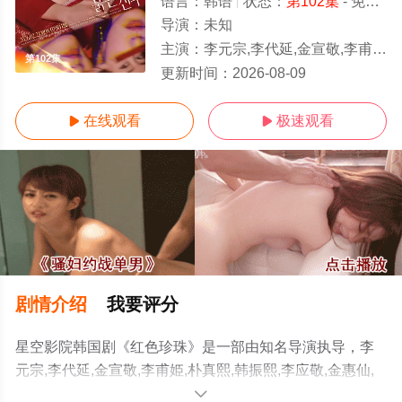
语言：
韩语
状态：
第102集
- 免费在线观看
导演：
未知
主演：
李元宗,李代延,金宣敬,李甫姫,朴真熙,韩振熙,李应敬,金惠仙,이정용,채빈
第102集
更新时间：
2026-08-09
在线观看
极速观看


剧情介绍
我要评分
星空影院韩国剧《红色珍珠》是一部由知名导演执导，李
元宗,李代延,金宣敬,李甫姫,朴真熙,韩振熙,李应敬,金惠仙,
이정용,채빈等演员精彩演绎的韩国电视剧，手机免费观看
