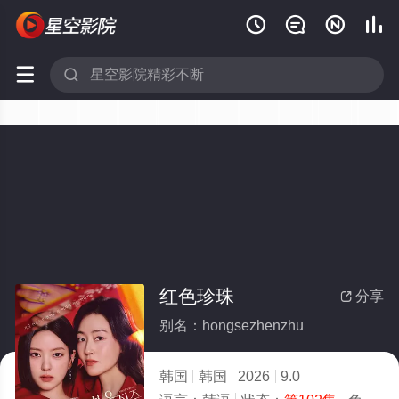






红色珍珠
分享

别名：hongsezhenzhu
韩国
韩国
2026
9.0