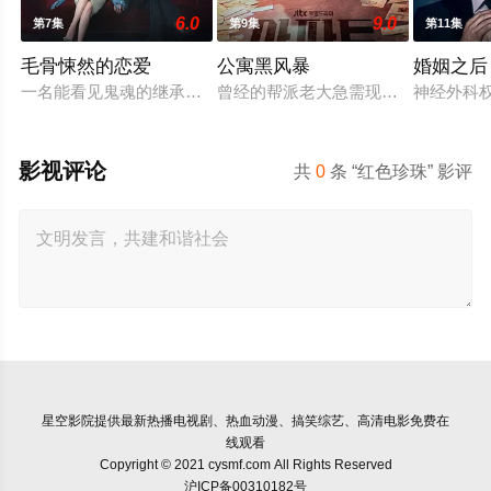
6.0
9.0
第7集
第9集
第11集
毛骨悚然的恋爱
公寓黑风暴
婚姻之后
一名能看见鬼魂的继承人与一名王牌检察官发现只要轻轻一碰，
曾经的帮派老大急需现金，于是和有
神经外科
影视评论
共
0
条 “红色珍珠” 影评
星空影院
提供最新热播电视剧、热血动漫、搞笑综艺、高清电影免费在
线观看
Copyright © 2021 cysmf.com All Rights Reserved
沪ICP备00310182号