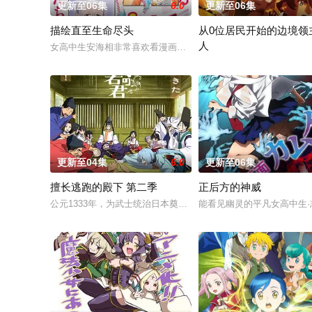
更新至06集
6.0
更新至06集
描绘直至生命尽头
从0位居民开始的边境领
人
女高中生安海相非常喜欢看漫画，尤其是 ☆野0 的《机器太与
因长期在战争中活跃，而被
更新至04集
6.0
更新至06集
擅长逃跑的殿下 第二季
正后方的神威
公元1333年，为武士统治日本奠定基石的镰仓幕府，因其所信任
能看见幽灵的平凡女高中生·