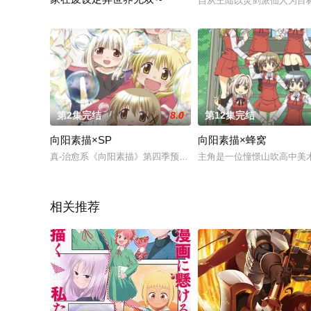
自从王陆以灵剑派仙人为目
「招待您进入永无止境的游戏？」废游戏宅．山田健一偶然发现
第2集完结
8.0
第12集完结
向阳素描×SP
向阳素描×蜂窝
真-治愈系《向阳素描》第四季预热用OVA
主角是一位憧憬山吹高中美
相关推荐