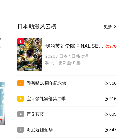
日本动漫风云榜
更多

海
1
上
我的英雄学院 FINAL SEASON 特别篇
970

2026 / 日本 / 日韩动漫
状态：更新至01集
香蕉喵10周年纪念篇
956
2

宝可梦礼宾部第二季
916
3

再见菈菈
899
4

0
海底娇娃蓝华
847
5
