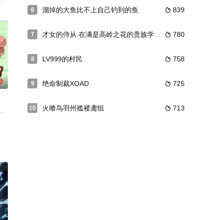
前往自己出生的故乡。
过着普通的学园生活。但是另一方面，她还要接受父亲的命令完成
术科，并以优异的成绩入学的少女由乃。因为家中离学校很远，而住在学校校门
溜掉的大鱼比不上自己钓到的鱼
839
6

才女的侍从 在满是高岭之花的贵族学校暗中照顾
780
7

LV999的村民
758
8

0
绝命制裁XOAD
725
9

火喰鸟羽州褴褛鸢组
713
10

的公寓“向阳庄”。住在
格尔无尽战斗的日子就未曾中断……。
，并以优异的成绩入学的少女由乃。因为家中离学校很远，而住在学校校门前的