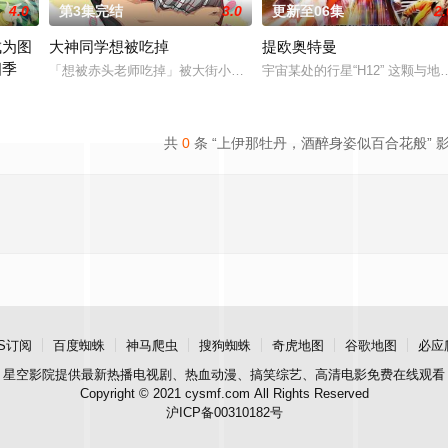
4.0
第3集完结
3.0
更新至06集
2.
成为图
大神同学想被吃掉
提欧奥特曼
四季
！
「想被赤头老师吃掉」被大街小巷中传闻的「抢夺短裙大叔」抢走短
宇宙某处的行星“H12” 这颗
乃”，在决定就职于自己所心愿的图书馆的那天去世了。想去读更多的书，抱着这
共
0
条 “上伊那牡丹，酒醉身姿似百合花般” 
S订阅
百度蜘蛛
神马爬虫
搜狗蜘蛛
奇虎地图
谷歌地图
必应
星空影院
提供最新热播电视剧、热血动漫、搞笑综艺、高清电影免费在线观看
Copyright © 2021 cysmf.com All Rights Reserved
沪ICP备00310182号