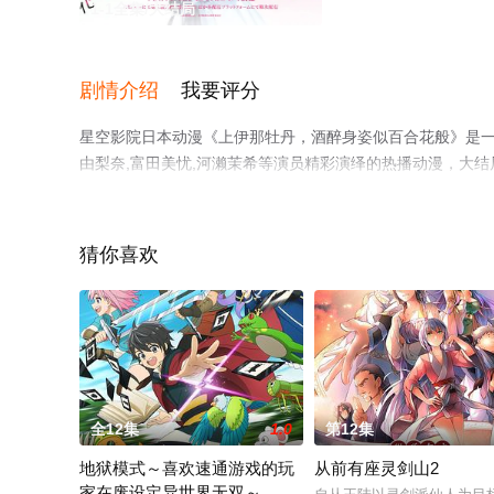
1-1全集/大结局
剧情介绍
我要评分
星空影院日本动漫《上伊那牡丹，酒醉身姿似百合花般》是一部
由梨奈,富田美忧,河濑茉希等演员精彩演绎的热播动漫，大结
星空影视，更多剧情信息可移步至豆瓣动漫、电视猫或剧情
猜你喜欢
全12集
1.0
第12集
地狱模式～喜欢速通游戏的玩
从前有座灵剑山2
家在废设定异世界无双～