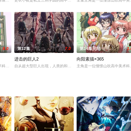
标展开修行已经过了两年的岁月。他被赋予了“降临下界与俗世接触”的试炼，并
更衣小夜是私立三荆学园的高中二年级学生，虽然平常和同学们一起
全集主角是一位憧憬山吹高中美
了一款没有标题的谜之网络游戏。在设定难易度时，他毫不犹豫地选择
8.0
第12集
7.0
第14集完结
1.
进击的巨人2
向阳素描×365
术科，并以优异的成绩入学的少女由乃。因为家中离学校很远，而住在学校校门前
自从超大型巨人出现，人类的和平与幻想被打破的那天开始，艾伦·耶
主角是一位憧憬山吹高中美术科