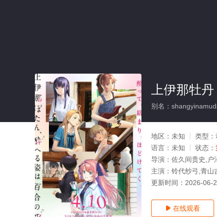
上伊那牡丹
别名：shangyinamudanj
地区：
未知
类型：
语言：
未知
状态：
导演：
佐久间贵史,户
主演：
铃代纱弓,青山
更新时间：
2026-06-
在线观看
