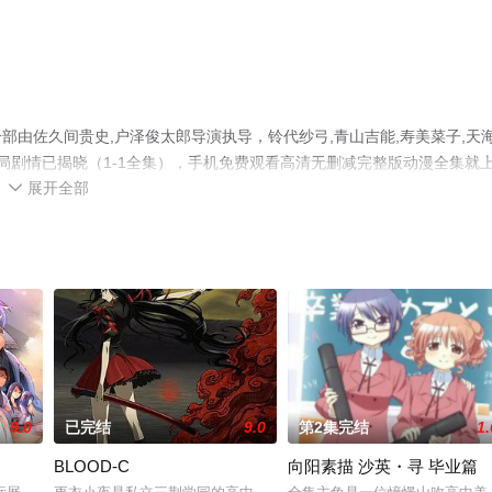
由佐久间贵史,户泽俊太郎导演执导，铃代纱弓,青山吉能,寿美菜子,天
局剧情已揭晓（1-1全集），手机免费观看高清无删减完整版动漫全集就
展开全部
网等平台了解。

9.0
已完结
9.0
第2集完结
1.
BLOOD-C
向阳素描 沙英・寻 毕业篇