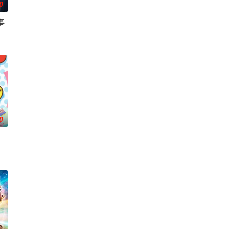
0
事
丰厚遗产和一封遗书。在遗书中他宣布，只有以“盲饮”方式猜
地。与生活在当地的鬼人族
魔国联邦，开始朝着实现人类与魔物能够共同生活的世界「人魔共荣圈」迈进
0
拥有压倒性灵力的神威，
了四个弟弟，令她大为震惊！虽然她全力想与新家人打好关系，但