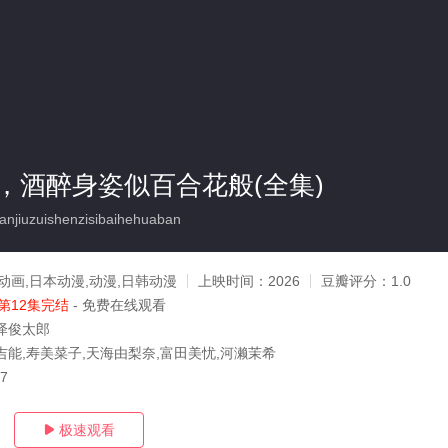
，酒醉身姿似百合花般(全集)
iuzuishenzisibaihehuaban
动画,日本动漫,动漫,日韩动漫
上映时间：
2026
豆瓣评分：
1.0
第12集完结
- 免费在线观看
泽俊太郎
吉能,寿美菜子,天海由梨奈,富田美忧,河濑茉希
27
极速观看
