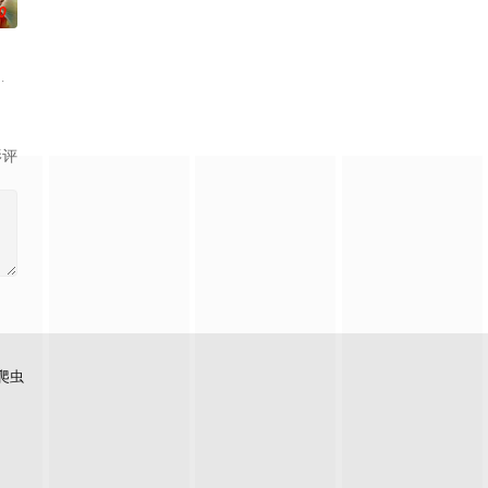
0
裙的大神雏子。拯救她的是，偶然路过的赤头老师。但是，这是雏
与地球极其相似的星球，某日遭到了来自外星的宇宙怪兽袭击 在星球崩毁、走向灭
样的念想的她，意识到的
影评
爬虫