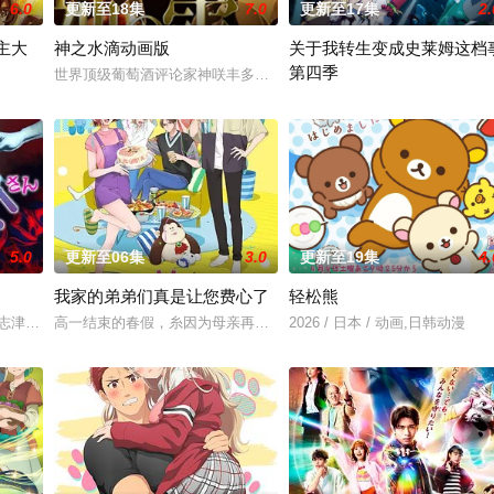
6.0
更新至18集
7.0
更新至17集
2.
主大
神之水滴动画版
关于我转生变成史莱姆这档
第四季
狸太》。国文老师手岛斥责她是浪费生命、声称漫画都是虚构，在没
世界顶级葡萄酒评论家神咲丰多香去世以后，留下了价值20亿日圆的
称为〝救国英雄〞的男人——迪亚斯。他所收到的唯一奖励就只有——广阔的领
举办开国祭并与各国缔结邦交的
5.0
更新至06集
3.0
更新至19集
4.
我家的弟弟们真是让您费心了
轻松熊
的幕臣——足利尊氏的谋反而宣告灭亡。 失去了一切、被推入绝
志津香，利用容易吸引幽灵的特殊体质，从旁协助知名灵能力者·神威除灵。 
高一结束的春假，糸因为母亲再婚而搬家。但让她没想到的是，竟多
2026 / 日本 / 动画,日韩动漫