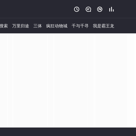




搜索
万里归途
三体
疯狂动物城
千与千寻
我是霸王龙