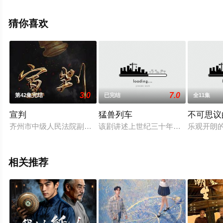
中国大陆电视剧，大结局剧情已揭晓（1-40全集），手机
免费观看高清无删减完整版电视剧全集就上星空影视，更
猜你喜欢
多剧情信息可移步至豆瓣电视剧、电视猫或剧情网等平台
了解。
3.0
7.0
第42集完结
已完结
全11集
宣判
猛兽列车
不可思议
齐州市中级人民法院副院长齐衡，刚上任就接手了案情复杂的“渔
该剧讲述上世纪三十年代初，日本占
乐观开朗
相关推荐