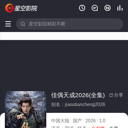






佳偶天成2026(全集)
分享

别名：jiaoutiancheng2026
中国大陆
国产
2026
1.0