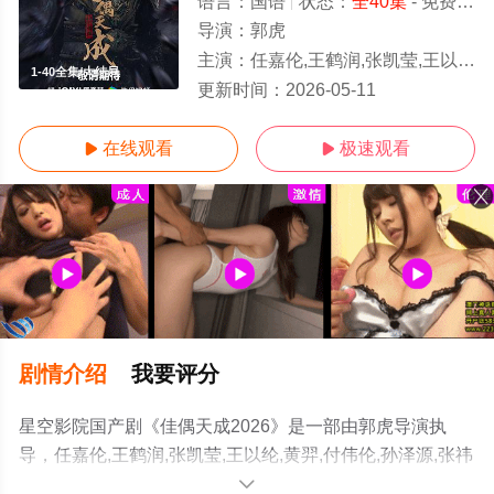
语言：
国语
状态：
全40集
- 免费在线观看
导演：
郭虎
主演：
任嘉伦,王鹤润,张凯莹,王以纶,黄羿,付伟伦,孙泽源,张祎格,宋文作,刘尚麟,刘学义,郑业成,彭禺厶,
1-40全集/大结局
更新时间：
2026-05-11
在线观看
极速观看


剧情介绍
我要评分
星空影院国产剧《佳偶天成2026》是一部由郭虎导演执
导，任嘉伦,王鹤润,张凯莹,王以纶,黄羿,付伟伦,孙泽源,张祎
格,宋文作,刘尚麟,刘学义,郑业成,彭禺厶,等演员精彩演绎的
