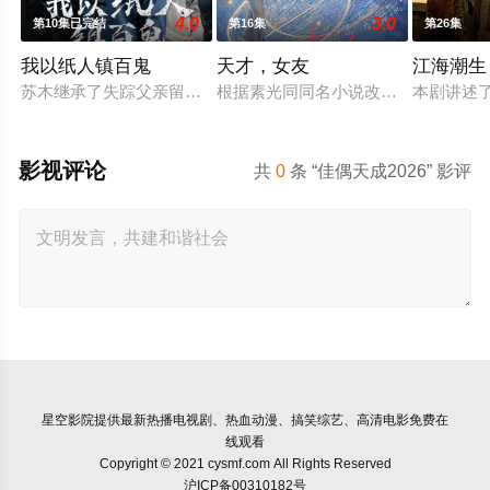
4.0
3.0
第10集已完结
第16集
第26集
我以纸人镇百鬼
天才，女友
江海潮生
苏木继承了失踪父亲留下的白事馆，本想低调扎纸维生，却因一
根据素光同同名小说改编。江逾白长大
本剧讲述
影视评论
共
0
条 “佳偶天成2026” 影评
星空影院
提供最新热播电视剧、热血动漫、搞笑综艺、高清电影免费在
线观看
Copyright © 2021 cysmf.com All Rights Reserved
沪ICP备00310182号