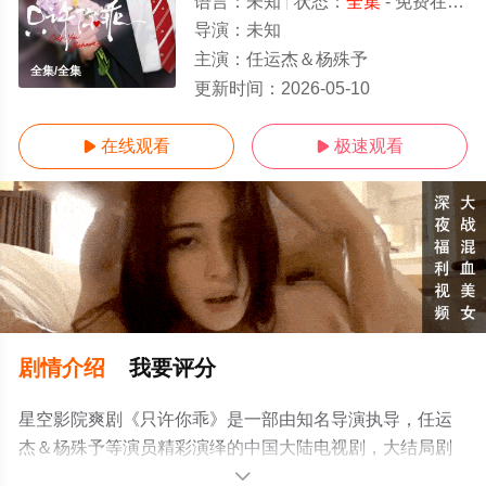
语言：
未知
状态：
全集
- 免费在线观看
导演：
未知
主演：
任运杰＆杨殊予
全集/全集
更新时间：
2026-05-10
在线观看
极速观看


剧情介绍
我要评分
星空影院爽剧《只许你乖》是一部由知名导演执导，任运
杰＆杨殊予等演员精彩演绎的中国大陆电视剧，大结局剧
情已揭晓（全集），手机免费观看高清无删减完整版电视
