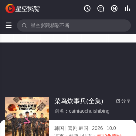






菜鸟炊事兵(全集)
分享

别名：cainiaochuishibing
韩国
喜剧,韩国
2026
10.0