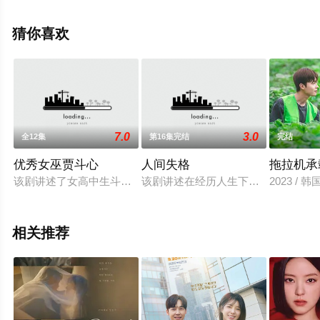
手机免费观看高清无删减完整版电视剧全集就上星空影
视，更多剧情信息可移步至豆瓣电视剧、电视猫或剧情网
猜你喜欢
等平台了解。
7.0
3.0
全12集
第16集完结
完结
优秀女巫贾斗心
人间失格
拖拉机承
该剧讲述了女高中生斗心与生俱来一段女巫命，她被考试垫底学
该剧讲述在经历人生下坡期的时候，才
2023 / 
相关推荐