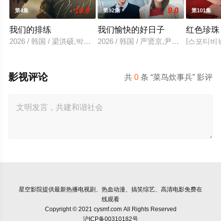
10.0
9.0
第4集
第92集
第101集
我们的排练
我们愉快的好日子
红色珍珠
2026 / 韩国 / 梁洪硕,박성현
2026 / 韩国 / 严贤京,尹仲勋,申
[스포티비뉴
影视评论
共
0
条 “菜鸟炊事兵” 影评
星空影院
提供最新热播电视剧、热血动漫、搞笑综艺、高清电影免费在
线观看
Copyright © 2021 cysmf.com All Rights Reserved
沪ICP备00310182号