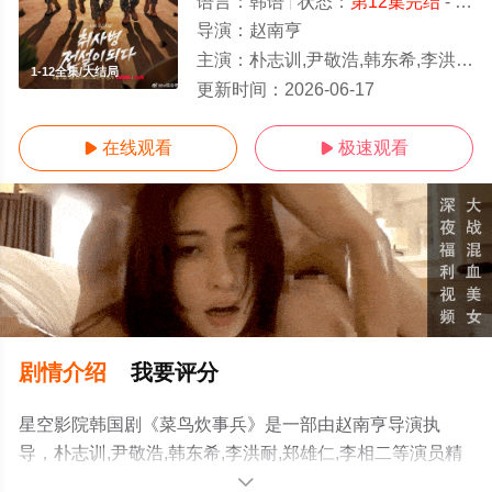
语言：
韩语
状态：
第12集完结
- 免费在线观看
导演：
赵南亨
主演：
朴志训,尹敬浩,韩东希,李洪耐,郑雄仁,李相二
1-12全集/大结局
更新时间：
2026-06-17
在线观看
极速观看


剧情介绍
我要评分
星空影院韩国剧《菜鸟炊事兵》是一部由赵南亨导演执
导，朴志训,尹敬浩,韩东希,李洪耐,郑雄仁,李相二等演员精
彩演绎的韩国电视剧，大结局剧情已揭晓（1-12全集），
