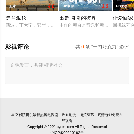
4.0
2.0
正片
HD中字
HD国语
走马观花
出走 哥哥的彼界
让爱回家
新波，丁大宁，郭华，程一木他们毕业于同一所大学。他们和很
本作的舞台是音乐和舞蹈融入生活的
因机缘巧
影视评论
共
0
条 “一勺巧克力” 影评
星空影院
提供最新热播电视剧、热血动漫、搞笑综艺、高清电影免费在
线观看
Copyright © 2021 cysmf.com All Rights Reserved
沪ICP备00310182号