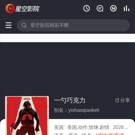






一勺巧克力
分享

别名：yishaoqiaokeli
美国
美国,动作,惊悚,剧情
2026
9.0