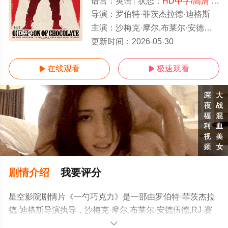
语言：
英语
状态：
HD中字/高清
- 免费在线观看
导演：
罗伯特·菲茨杰拉德·迪格斯
主演：
沙梅克·摩尔,布莱尔·安德伍德,RJ·赛勒,迈克尔·哈尔尼,帕丽斯·杰克逊,艾默莉·克鲁奇菲尔德,Harry·Goodwi
HD中字
更新时间：
2026-05-30
在线观看
极速观看


剧情介绍
我要评分
星空影院剧情片《一勺巧克力》是一部由罗伯特·菲茨杰拉
德·迪格斯导演执导，沙梅克·摩尔,布莱尔·安德伍德,RJ·赛
勒,迈克尔·哈尔尼,帕丽斯·杰克逊,艾默莉·克鲁奇菲尔
