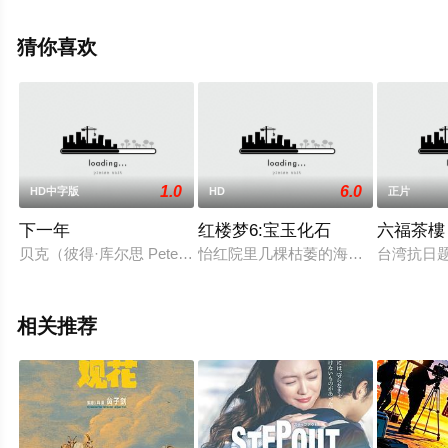
德,Harry·Goodwins等演员精彩演绎的美国电影，手机免费
观看高清无删减完整版电影就上星空影视，更多剧情信息
猜你喜欢
可移步至豆瓣电影、电视猫或剧情网等平台了解。
1.0
6.0
HD中字版
HD
正片
下一年
红楼梦6:宝玉化石
六福茶樓
贝克（彼得·库尔思 Peter Kurth 饰）曾经失手杀死了富翁达汉姆（卡尔·
怡红院里几棵枯萎的海棠，忽然开出
台湾抗日
相关推荐