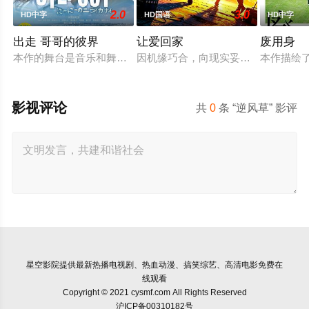
2.0
3.0
HD中字
HD国语
HD中字
出走 哥哥的彼界
让爱回家
废用身
本作的舞台是音乐和舞蹈融入生活的冲绳。与母亲朱音、妹妹舞
因机缘巧合，向现实妥协的导演朱达
本作描绘
影视评论
共
0
条 “逆风草” 影评
星空影院
提供最新热播电视剧、热血动漫、搞笑综艺、高清电影免费在
线观看
Copyright © 2021 cysmf.com All Rights Reserved
沪ICP备00310182号