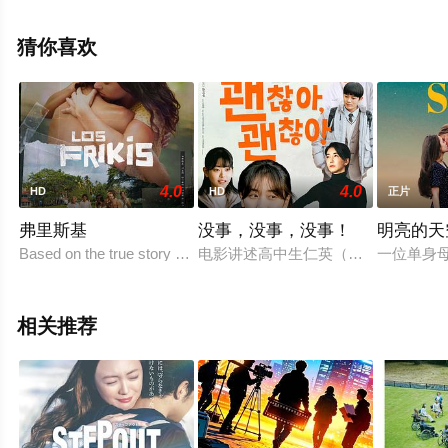
情信息可移步至豆瓣电影、电视猫或剧情网等平台了解。
猜你喜欢
4.0
4.0
HD
HD
正片
弗里斯基
没事，没事，没事！
明亮的天
Based on the true story of teenagers who deliberately injec
电影讲述高中生仁英（李来饰）因交
一位单身
相关推荐