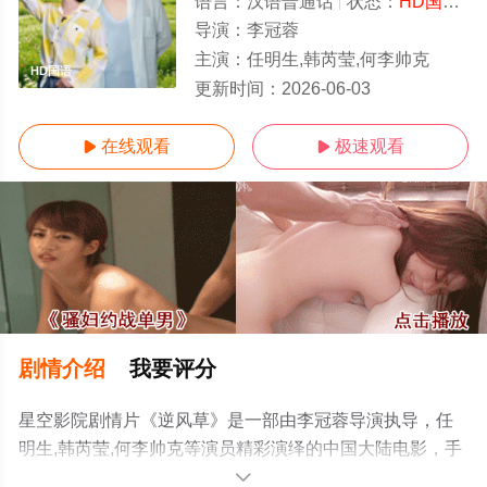
语言：
汉语普通话
状态：
HD国语/高清
导演：
李冠蓉
主演：
任明生,韩芮莹,何李帅克
HD国语
更新时间：
2026-06-03
在线观看
极速观看


剧情介绍
我要评分
星空影院剧情片《逆风草》是一部由李冠蓉导演执导，任
明生,韩芮莹,何李帅克等演员精彩演绎的中国大陆电影，手
机免费观看高清无删减完整版电影就上星空影视，更多剧
