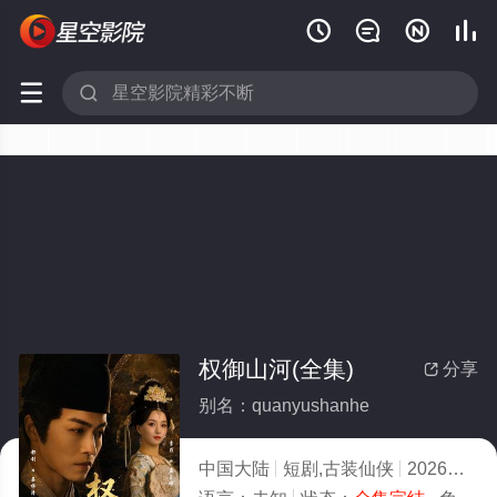






权御山河(全集)
分享

别名：quanyushanhe
中国大陆
短剧,古装仙侠
2026
5.0