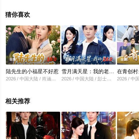
剧全集就上星空影视，更多剧情信息可移步至豆瓣电视
剧、电视猫或剧情网等平台了解。
猜你喜欢
10.0
10.0
全集
全集
全集
陆先生的小福星不好惹
雪月满天星：我的老板竟是前女
在青创村
2026 / 中国大陆 / 肖涵＆何为
2026 / 中国大陆 / 彭士腾＆林冰冰
2026 /
相关推荐