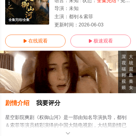
语言：
未知
状态：
全集完结
- 免费在线观看
导演：
未知
主演：
都钊＆索菲
全集完结/全集
更新时间：
2026-06-03
在线观看
极速观看


剧情介绍
我要评分
星空影院爽剧《权御山河》是一部由知名导演执导，都钊
＆索菲等演员精彩演绎的中国大陆电视剧，大结局剧情已
揭晓（全集完结），手机免费观看高清无删减完整版电视
