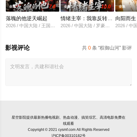
7.0
10.0
全集
全集
全集
落魄的他逆天崛起
情绪主宰：我靠反转人生封神
向阳而生
2026 / 中国大陆 / 王国豪杰＆诗语＆梁辰羽
2026 / 中国大陆 / 罗豪宇＆陈昕乔
2026 /
影视评论
共
0
条 “权御山河” 影评
星空影院
提供最新热播电视剧、热血动漫、搞笑综艺、高清电影免费在
线观看
Copyright © 2021 cysmf.com All Rights Reserved
沪ICP备00310182号