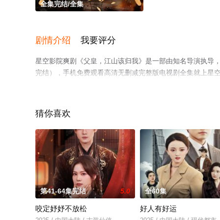
全集完结/全集
剧情介绍
我要评分
星空影院爽剧《父皇，江山该归我》是一部由知名导演执导
完结），手机免费观看高清无删减完整版电视剧全集就上星
猜你喜欢
第41-64集完结
5.0
全60集
咬定妤妤不放松
好人有好运