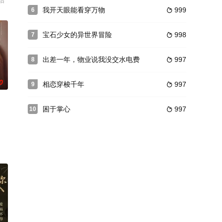
怡
我开天眼能看穿万物
999
6

宝石少女的异世界冒险
998
7

出差一年，物业说我没交水电费
997
8

0
相恋穿梭千年
997
9

困于掌心
997
10
