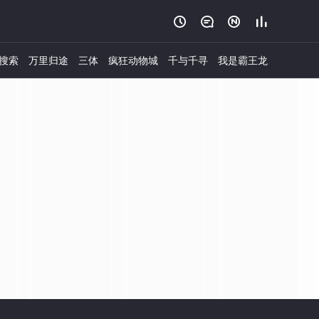




搜索
万里归途
三体
疯狂动物城
千与千寻
我是霸王龙