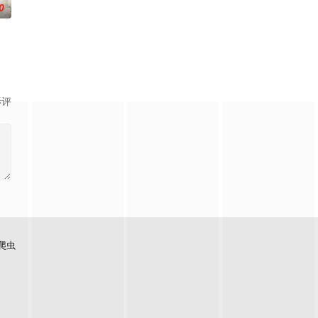
0
影评
爬虫