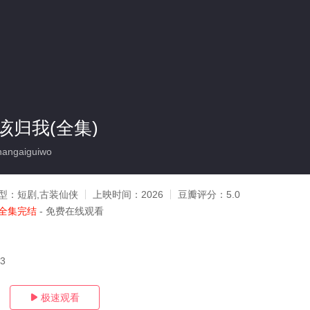
该归我(全集)
angaiguiwo
型：
短剧,古装仙侠
上映时间：
2026
豆瓣评分：
5.0
全集完结
- 免费在线观看
03
极速观看
