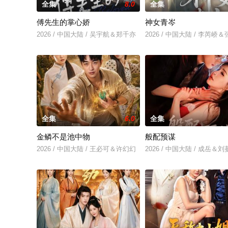
全集
8.0
全集
傅先生的掌心娇
神女青岑
2026 / 中国大陆 / 吴宇航＆郑千亦
2026 / 中国大陆 / 李芮峤
全集
6.0
全集
金鳞不是池中物
般配预谋
2026 / 中国大陆 / 王必可＆许幻幻
2026 / 中国大陆 / 成岳＆