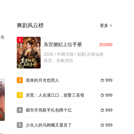
爽剧风云榜
更多

全集
1
。
东宫侧妃上位手册
1000

2026 / 中国大陆 / 短剧,古装仙侠
状态：全集完结
借来的月光也照人
999
2

洪荒：人在灌江口，迎娶三圣母
999
3

都市开局新手礼包两个亿
999
4

0
少夫人的乌鸦嘴又显灵了
999
5
