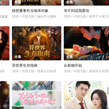
6.0
全集
7.0
全集
5.
错把董事长当相亲对象
等不到说我爱你
＆张媛媛
2026 / 中国大陆 / 杨欣芮＆滕林＆马治邦
2026 / 中国大陆 / 崔秀子＆蒋文
2.0
全集
8.0
全集
2.
异世界生存指南
从新婚开始
刘蔓莉
2026 / 中国大陆 / 韩旭＆吕杺瑶＆魏尊＆夏清＆金林
2026 / 中国大陆 / 陈瑞丰＆郑晨