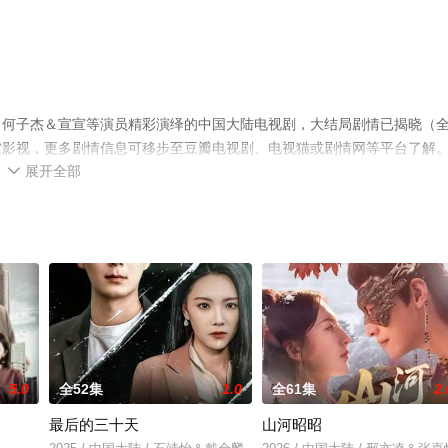
，何子杰＆宣宣等演员精彩演绎的中国大陆电视剧，大结局剧情已揭晓（
空影视，更多剧情信息可移步至豆瓣电视剧、电视猫或剧情网等平台了解
展开全部

5.0
全52集
1.0
全61集
2.
最后的三十天
山河昭昭