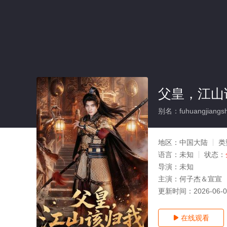
父皇，江山
别名：fuhuangjiangsh
地区：
中国大陆
类
语言：
未知
状态：
导演：
未知
主演：
何子杰＆宣宣
更新时间：
2026-06-
在线观看
