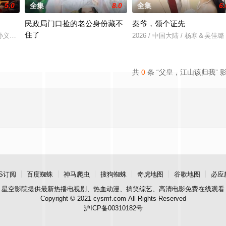
5.0
全集
8.0
全集
6.
民政局门口捡的老公身份藏不
秦爷，领个证先
住了
羽＆孙义宸＆郭亚宁
2026 / 中国大陆 / 杨寒＆吴佳璐
2026 / 中国大陆 / 王钧浩＆吴易霏
共
0
条 “父皇，江山该归我” 
S订阅
百度蜘蛛
神马爬虫
搜狗蜘蛛
奇虎地图
谷歌地图
必应
星空影院
提供最新热播电视剧、热血动漫、搞笑综艺、高清电影免费在线观看
Copyright © 2021 cysmf.com All Rights Reserved
沪ICP备00310182号