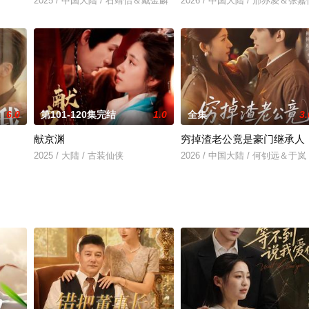
2025 / 中国大陆 / 石靖怡＆戴金麟
2026 / 中国大陆 / 邢亦凌＆张嘉
6.0
第101-120集完结
1.0
全集
3.
献京渊
穷掉渣老公竟是豪门继承人
2025 / 大陆 / 古装仙侠
2026 / 中国大陆 / 何钊远＆于岚