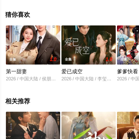
清无删减完整版电视剧全集就上星空影视，更多剧情信息
可移步至豆瓣电视剧、电视猫或剧情网等平台了解。
猜你喜欢
1.0
1.0
全集
全集
全集
第一甜妻
爱已成空
爹爹快看
2026 / 中国大陆 / 侯朋岩＆马倩倩
2026 / 中国大陆 / 李玺鹏&计佳羽
2026 /
相关推荐