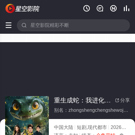






重生成蛇：我进化成顶流(全集)
分享

别名：zhongshengchengshewojinhuachengdingliu
中国大陆
短剧,现代都市
2026
5.0