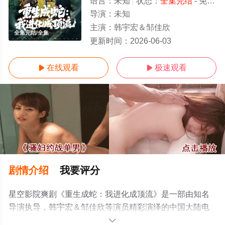
语言：
未知
状态：
全集完结
- 免费在线观看
导演：
未知
主演：
韩宇宏＆邹佳欣
全集完结/全集
更新时间：
2026-06-03
在线观看
极速观看


剧情介绍
我要评分
星空影院爽剧《重生成蛇：我进化成顶流》是一部由知名
导演执导，韩宇宏＆邹佳欣等演员精彩演绎的中国大陆电
视剧，大结局剧情已揭晓（全集完结），手机免费观看高
