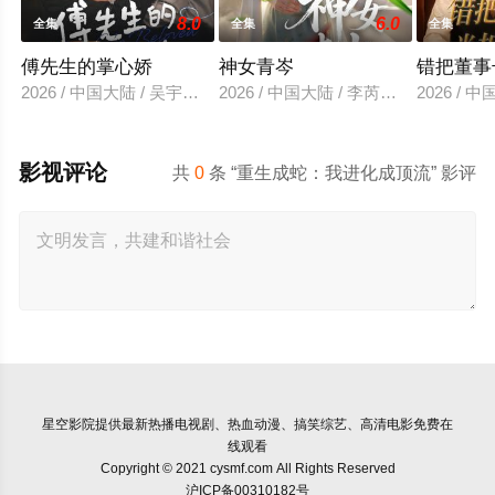
8.0
6.0
全集
全集
全集
傅先生的掌心娇
神女青岑
错把董事
2026 / 中国大陆 / 吴宇航＆郑千亦
2026 / 中国大陆 / 李芮峤＆张媛媛
2026 /
影视评论
共
0
条 “重生成蛇：我进化成顶流” 影评
星空影院
提供最新热播电视剧、热血动漫、搞笑综艺、高清电影免费在
线观看
Copyright © 2021 cysmf.com All Rights Reserved
沪ICP备00310182号