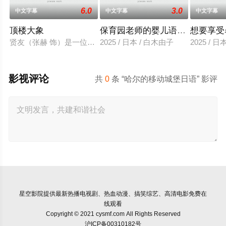
6.0
3.0
中文字幕
中文字幕
中文字幕
顶楼大象
保育园老师的婴儿语让人超兴奋
想要享受
贤友（张赫 饰）是一位小有名气的作家，自从被前女友无故抛
2025 / 日本 / 白木由子
2025 / 
影视评论
共
0
条 “哈尔的移动城堡日语” 影评
星空影院
提供最新热播电视剧、热血动漫、搞笑综艺、高清电影免费在
线观看
Copyright © 2021 cysmf.com All Rights Reserved
沪ICP备00310182号