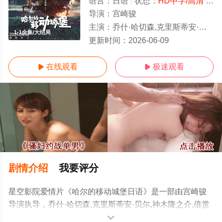
语言：
日语
状态：
HD中字/高清
- 免费在线观看
导演：
宫崎骏
主演：
乔什·哈切森,克里斯蒂安·贝尔,神木隆之介,倍赏千惠子,大塚明夫,安田显,达兰·诺里斯,艾米莉·莫迪默,吉娜·马隆,大泉洋
1-1全集/大结局
更新时间：
2026-06-09
在线观看
极速观看


剧情介绍
我要评分
星空影院爱情片《哈尔的移动城堡日语》是一部由宫崎骏
导演执导，乔什·哈切森,克里斯蒂安·贝尔,神木隆之介,倍赏
千惠子,大塚明夫,安田显,达兰·诺里斯,艾米莉·莫迪默,吉娜·
