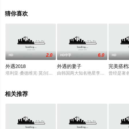
马隆,大泉洋,森崎博之,卡洛斯·阿拉斯拉奇,菅野莉央,户次重
幸,克里斯平·弗里曼,威尔·弗里德尔,布莱思·丹纳,木村拓哉,
猜你喜欢
比利·克里斯托,纽威尔·亚历山大,大卫·考吉等演员精彩演绎
的日本电影，大结局剧情已揭晓（1-1全集），手机免费观
看高清无删减完整版电影就上星空影视，更多剧情信息可
移步至豆瓣电影、电视猫或剧情网等平台了解。
2.0
6.0
HD
HD中字
HD
外遇2018
外遇的妻子
完美搭档2
塔利亚·桑德维克·莫尔[羞耻]、安德莉亚·巴伦·郝威格[我属于]加
由韩国两大知名艳星李采潭和陈诗雅
曾经是著
相关推荐