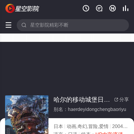






哈尔的移动城堡日语(全集)
分享

别名：haerdeyidongchengbaoriyu
日本
动画,奇幻,冒险,爱情
2004
1.0