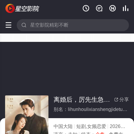






离婚后，厉先生急得团团转(全集)
分享

别名：lihunhoulixianshengjidetuantuanzhuan
中国大陆
短剧,女频恋爱
2026
2.0