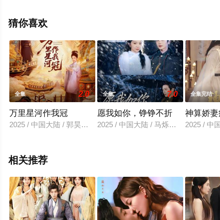
无删减完整版电视剧全集就上星空影视，更多剧情信息可
移步至豆瓣电视剧、电视猫或剧情网等平台了解。
猜你喜欢
2.0
7.0
全集
全集
全集完结
万里星河作我冠
愿我如你，铮铮不折
神算娇妻
2025 / 中国大陆 / 郭昊钧＆时童
2025 / 中国大陆 / 马烁棋＆何田田
2025 / 
相关推荐