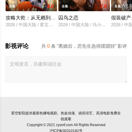
9.0
7.0
全集
全集
全集
攻略大乾：从无赖到霸主
囚鸟之恋
假装破产
2026 / 中国大陆 / 霍文琦＆陈洁蕾
2026 / 中国大陆 / 马小宇&兰岚
2026 /
影视评论
共
0
条 “离婚后，厉先生急得团团转” 影评
星空影院
提供最新热播电视剧、热血动漫、搞笑综艺、高清电影免费在
线观看
Copyright © 2021 cysmf.com All Rights Reserved
沪ICP备00310182号