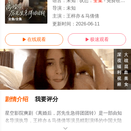
语言：
未知
状态：
全集
- 免费在线观看
导演：
未知
主演：
王梓亦＆马倩倩
全集/全集
更新时间：
2026-06-11
在线观看
极速观看


剧情介绍
我要评分
星空影院爽剧《离婚后，厉先生急得团团转》是一部由知
名导演执导，王梓亦＆马倩倩等演员精彩演绎的中国大陆
电视剧，大结局剧情已揭晓（全集），手机免费观看高清
