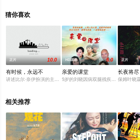
空影视，更多剧情信息可移步至豆瓣电影、电视猫或剧情
网等平台了解。
猜你喜欢
10.0
6.0
正片
HD国语
正片
有时候，永远不
亲爱的课堂
长夜将尽
讲述比尔·奈伊扮演的主人公的一个儿子抱怨他不关心兄弟的失踪
9岁的刘晓因病双腿残疾，7岁的同学
保姆叶晓
相关推荐