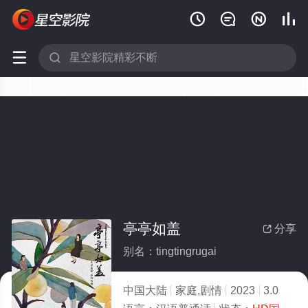






亭亭如盖
分享

别名：tingtingrugai
中国大陆
家庭,剧情
2023
3.0