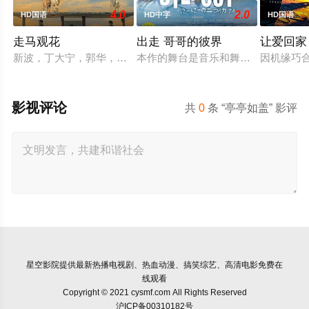
4.0
2.0
HD国语
HD中字
HD国语
走马观花
出走 哥哥的彼界
让爱回家
新波，丁大宁，郭华，程一木他们毕业于同一所大学。他们和很
本作的舞台是音乐和舞蹈融入生活的
因机缘巧
影视评论
共
0
条 “亭亭如盖” 影评
星空影院
提供最新热播电视剧、热血动漫、搞笑综艺、高清电影免费在
线观看
Copyright © 2021 cysmf.com All Rights Reserved
沪ICP备00310182号