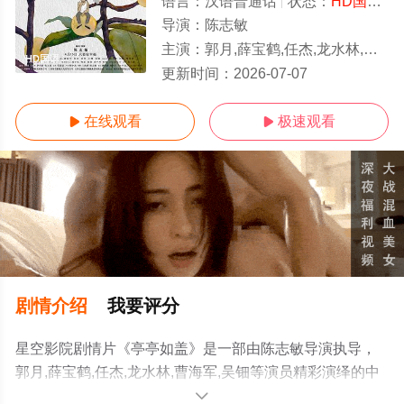
语言：
汉语普通话
状态：
HD国语/高清
导演：
陈志敏
主演：
郭月,薛宝鹤,任杰,龙水林,曹海军,吴钿
HD国语
更新时间：
2026-07-07
在线观看
极速观看


剧情介绍
我要评分
星空影院剧情片《亭亭如盖》是一部由陈志敏导演执导，
郭月,薛宝鹤,任杰,龙水林,曹海军,吴钿等演员精彩演绎的中
国大陆电影，手机免费观看高清无删减完整版电影就上星
