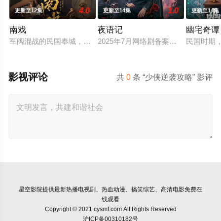
4.0
1.0
更新至12集
更新至14集
更新至14集
南戏
夜语记
幽宅奇谭
军阀混战的民国奉城，玉佛头离奇失窃，戏班主横尸戏台，将冷
2025年7月网络剧备案当代 都市 海
民国时期
影视评论
共
0
条 “少侠逆袭攻略” 影评
星空影院
提供最新热播电视剧、热血动漫、搞笑综艺、高清电影免费在
线观看
Copyright © 2021 cysmf.com All Rights Reserved
沪ICP备00310182号