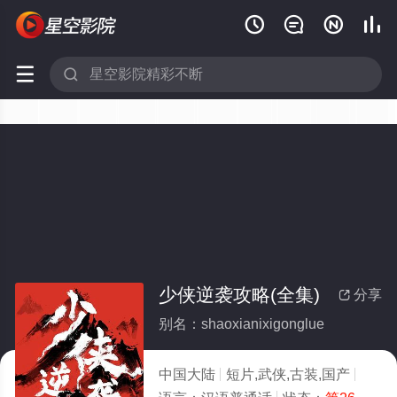






少侠逆袭攻略(全集)
分享

别名：shaoxianixigonglue
中国大陆
短片,武侠,古装,国产
2026