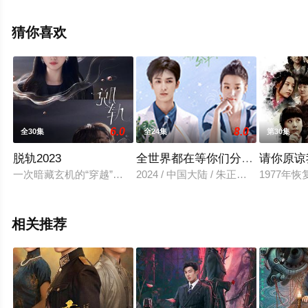
集），手机免费观看高清无删减完整版电视剧全集就上星
空影视，更多剧情信息可移步至豆瓣电视剧、电视猫或剧
猜你喜欢
情网等平台了解。
6.0
8.0
全30集
全24集
第30集
脱轨2023
全世界都在等你们分手2024
请你原谅我
一次暗藏玄机的“穿越”，让富家千金江晓媛身份倒转为同名同姓
2024 / 中国大陆 / 朱正廷,卢昱晓,
1977年
相关推荐