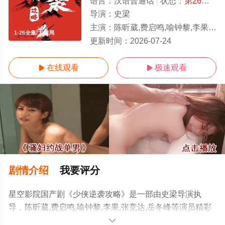
语言：
汉语普通话
状态：
第26集已完结
导演：
史梁
主演：
陈昕葳,费启鸣,喻钟黎,李果,张竞达,岳冬峰
1-26全集/大结局
更新时间：
2026-07-24
在线观看
极速观看


剧情介绍
我要评分
星空影院国产剧《少侠逆袭攻略》是一部由史梁导演执
导，陈昕葳,费启鸣,喻钟黎,李果,张竞达,岳冬峰等演员精彩
演绎的中国大陆电视剧，大结局剧情已揭晓（1-26全
