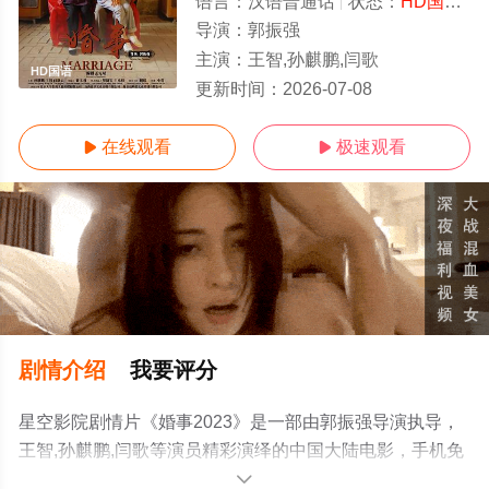
语言：
汉语普通话
状态：
HD国语/高清
导演：
郭振强
主演：
王智,孙麒鹏,闫歌
HD国语
更新时间：
2026-07-08
在线观看
极速观看


剧情介绍
我要评分
星空影院剧情片《婚事2023》是一部由郭振强导演执导，
王智,孙麒鹏,闫歌等演员精彩演绎的中国大陆电影，手机免
费观看高清无删减完整版电影就上星空影视，更多剧情信
