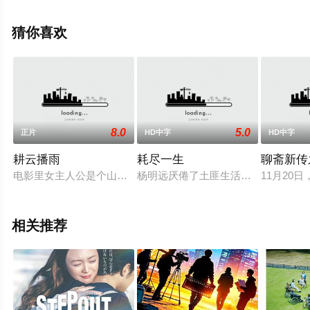
息可移步至豆瓣电影、电视猫或剧情网等平台了解。
猜你喜欢
8.0
5.0
正片
HD中字
HD中字
耕云播雨
耗尽一生
聊斋新传
电影里女主人公是个山区农村气象预报员，工作有热情，也有知
杨明远厌倦了土匪生活，带着儿子坎
11月2
相关推荐