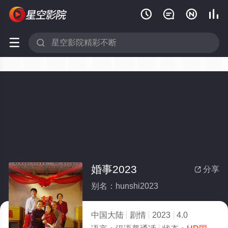






婚事2023
分享

别名：hunshi2023
中国大陆
剧情
2023
4.0