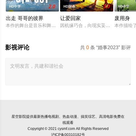
2.0
3.0
HD中字
HD国语
HD中字
出走 哥哥的彼界
让爱回家
废用身
本作的舞台是音乐和舞蹈融入生活的冲绳。与母亲朱音、妹妹舞
因机缘巧合，向现实妥协的导演朱达
本作描绘
影视评论
共
0
条 “婚事2023” 影评
星空影院
提供最新热播电视剧、热血动漫、搞笑综艺、高清电影免费在
线观看
Copyright © 2021 cysmf.com All Rights Reserved
沪ICP备00310182号