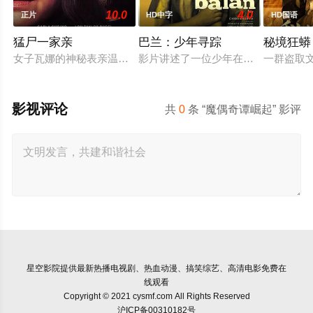
10.0
4.0
正片
HD中字
HD国语
猛尸一家亲
巴兰：少年寻踪
秘境狂蟒
女子瓦娜的神秘表亲温思罗普突然仓皇登门，身后还跟着一个来
影片讲述了一位少年在动荡的童年中
一群盗取
影视评论
共
0
条 “魔偶奇谭崛起” 影评
星空影院
提供最新热播电视剧、热血动漫、搞笑综艺、高清电影免费在
线观看
Copyright © 2021 cysmf.com All Rights Reserved
沪ICP备00310182号