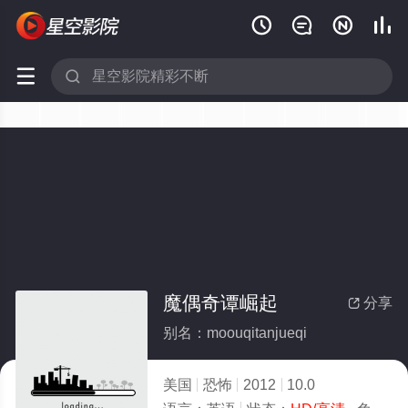






魔偶奇谭崛起
分享

别名：moouqitanjueqi
美国
恐怖
2012
10.0