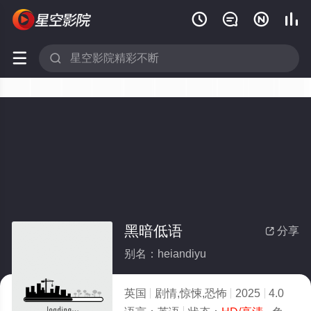






黑暗低语
分享

别名：heiandiyu
英国
剧情,惊悚,恐怖
2025
4.0