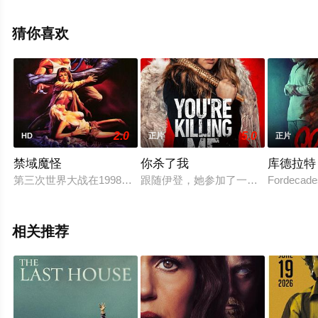
就上星空影视，更多剧情信息可移步至豆瓣电影、电视猫
或剧情网等平台了解。
猜你喜欢
2.0
5.0
HD
正片
正片
禁域魔怪
你杀了我
库德拉特
第三次世界大战在1998年爆发后，地球已成为了一片废墟，几
跟随伊登，她参加了一个令人垂涎的“
Fordecades
相关推荐